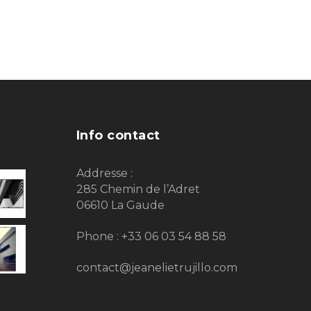
Info contact
Addresse :
285 Chemin de l’Adret
06610 La Gaude
Phone : +33 06 03 54 88 58
contact@jeanelietrujillo.com