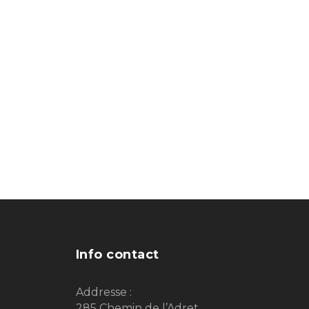
Info contact
Addresse :
285 Chemin de l’Adret