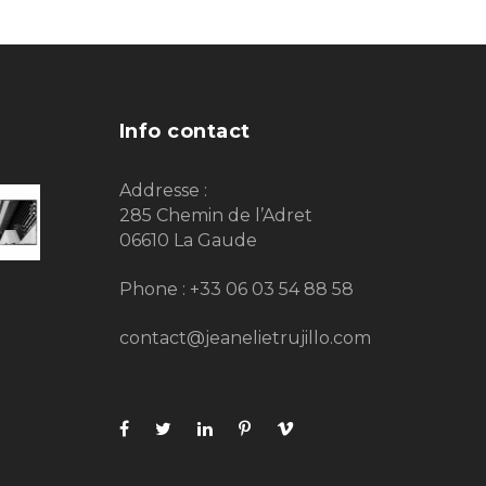
Info contact
Addresse :
285 Chemin de l’Adret
06610 La Gaude
Phone : +33 06 03 54 88 58
contact@jeanelietrujillo.com