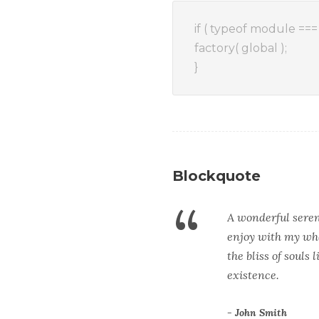
if ( typeof module ===
factory( global );
}
Blockquote
“
A wonderful seren
enjoy with my who
the bliss of souls
existence.
John Smith