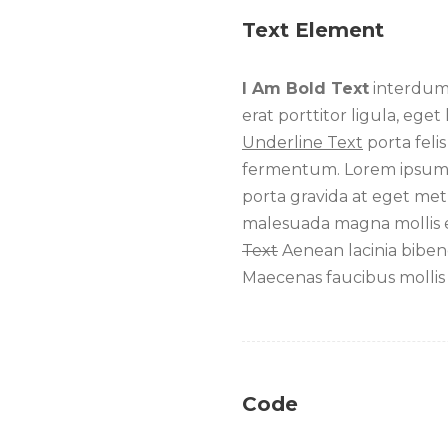
Text Element
I Am Bold Text
interdum. 
erat porttitor ligula, eget 
Underline Text
porta feli
fermentum. Lorem ipsum do
porta gravida at eget me
malesuada magna mollis eu
Text
Aenean lacinia bibe
Maecenas faucibus mollis
Code