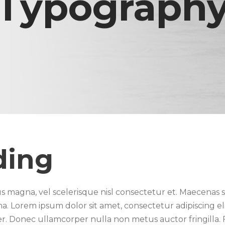
Typograph
ding
magna, vel scelerisque nisl consectetur et. Maecenas se
. Lorem ipsum dolor sit amet, consectetur adipiscing eli
r. Donec ullamcorper nulla non metus auctor fringilla. 