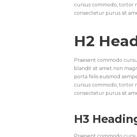
cursus commodo, tortor m
consectetur purus sit a
H2 Hea
Praesent commodo cursus 
blandit sit amet non magna
porta felis euismod sempe
cursus commodo, tortor m
consectetur purus sit a
H3 Headin
Praesent commodo cursus 