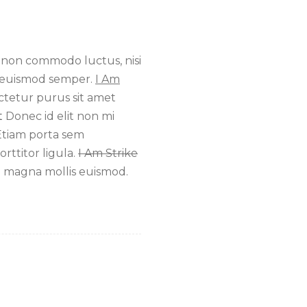
st non commodo luctus, nisi
is euismod semper.
I Am
ctetur purus sit amet
t
Donec id elit non mi
Etiam porta sem
rttitor ligula.
I Am Strike
 magna mollis euismod.