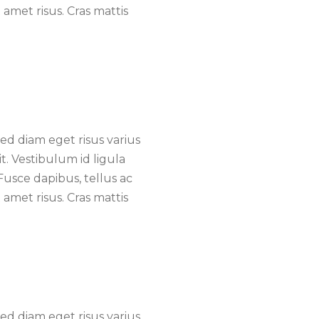
met risus. Cras mattis
d diam eget risus varius
t. Vestibulum id ligula
Fusce dapibus, tellus ac
met risus. Cras mattis
d diam eget risus varius