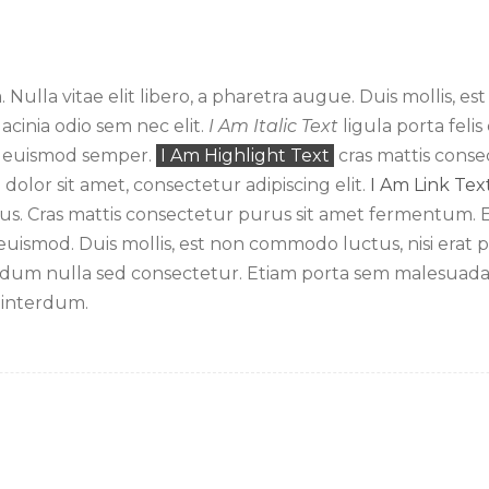
Nulla vitae elit libero, a pharetra augue. Duis mollis, e
lacinia odio sem nec elit.
I Am Italic Text
ligula porta fel
s euismod semper.
I Am Highlight Text
cras mattis conse
lor sit amet, consectetur adipiscing elit.
I Am Link Tex
tus. Cras mattis consectetur purus sit amet fermentum. 
ismod. Duis mollis, est non commodo luctus, nisi erat po
ndum nulla sed consectetur. Etiam porta sem malesuada
 interdum.