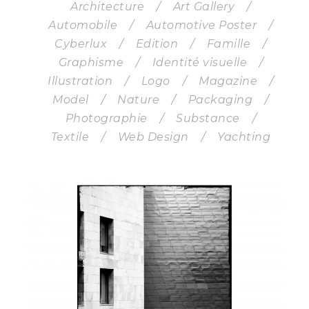
Architecture
/
Art Gallery
/
Automobile
/
Automotive Poster
/
Cyberlux
/
Edition
/
Famille
/
Graphisme
/
Identité visuelle
/
Illustration
/
Logo
/
Magazine
/
Model
/
Nature
/
Packaging
/
Photographie
/
Substance
/
Textile
/
Web Design
/
Yachting