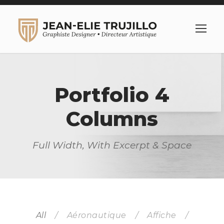
Portfolio 4
Columns
Full Width, With Excerpt & Space
All
/
Aéronautique
/
Affiche
/